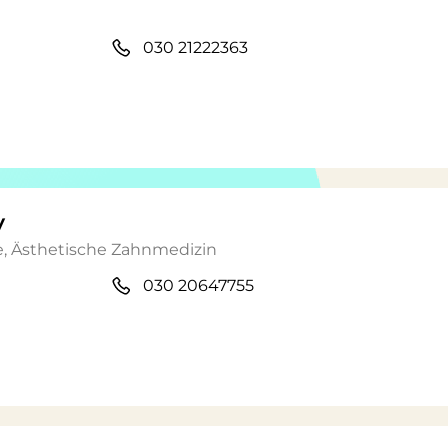
030 21222363
y
e, Ästhetische Zahnmedizin
030 20647755