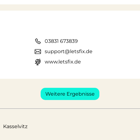
03831 673839
support@letsfix.de
www.letsfix.de
Weitere Ergebnisse
Kasselvitz