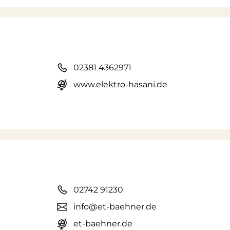
02381 4362971
www.elektro-hasani.de
02742 91230
info@et-baehner.de
et-baehner.de