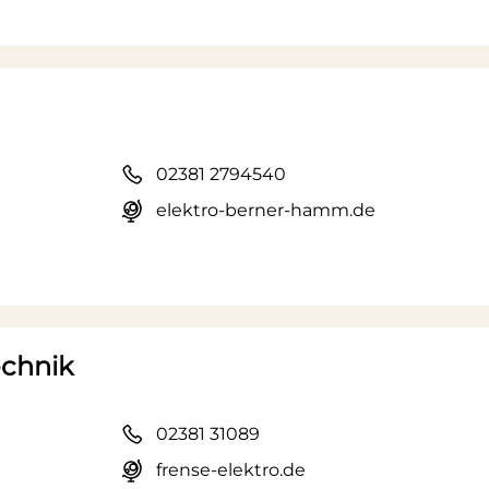
02381 2794540
elektro-berner-hamm.de
echnik
02381 31089
frense-elektro.de