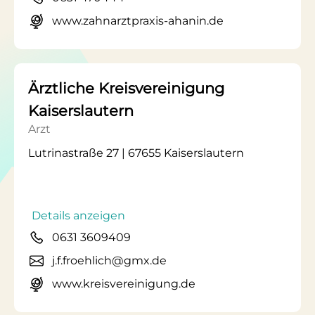
www.zahnarztpraxis-ahanin.de
Ärztliche Kreisvereinigung
Kaiserslautern
Arzt
Lutrinastraße 27 | 67655 Kaiserslautern
Details anzeigen
0631 3609409
j.f.froehlich@gmx.de
www.kreisvereinigung.de