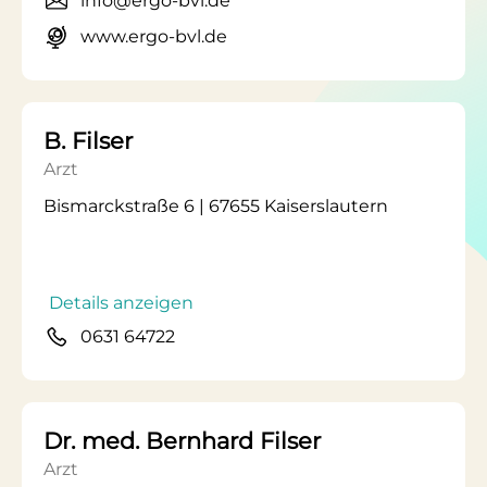
info@ergo-bvl.de
www.ergo-bvl.de
B. Filser
Arzt
Bismarckstraße 6 | 67655 Kaiserslautern
Details anzeigen
0631 64722
Dr. med. Bernhard Filser
Arzt