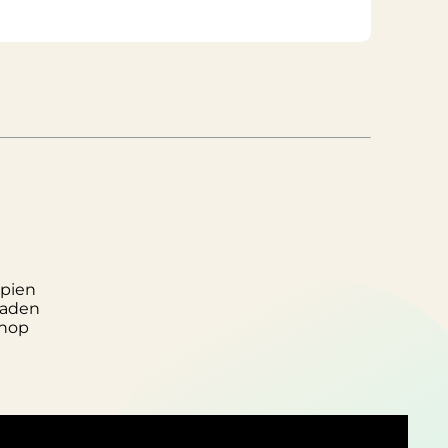
pien
laden
hop