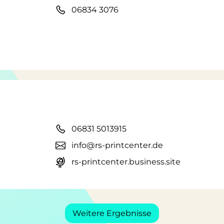
06834 3076
06831 5013915
info@rs-printcenter.de
rs-printcenter.business.site
Weitere Ergebnisse