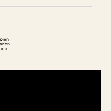
pien
laden
hop