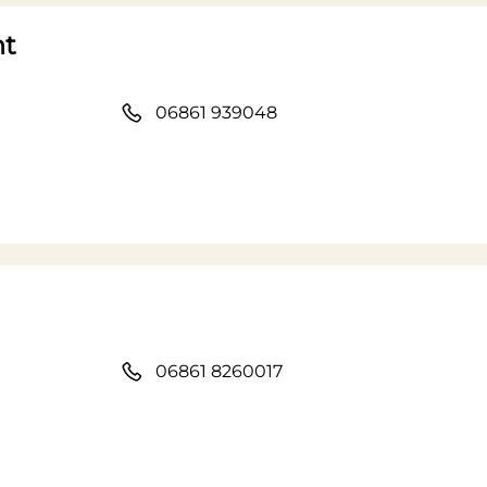
nt
06861 939048
06861 8260017