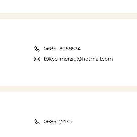
06861 8088524
tokyo-merzig@hotmail.com
06861 72142