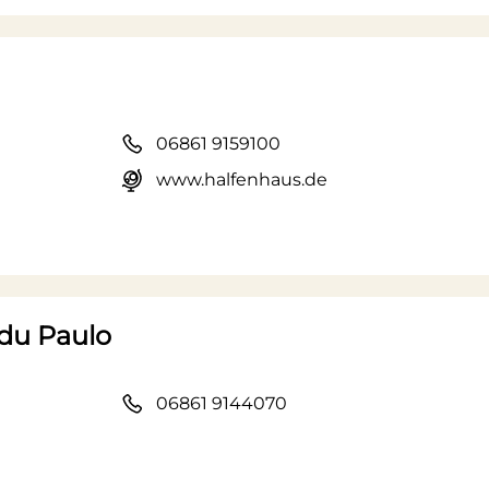
06861 9159100
www.halfenhaus.de
ddu Paulo
06861 9144070