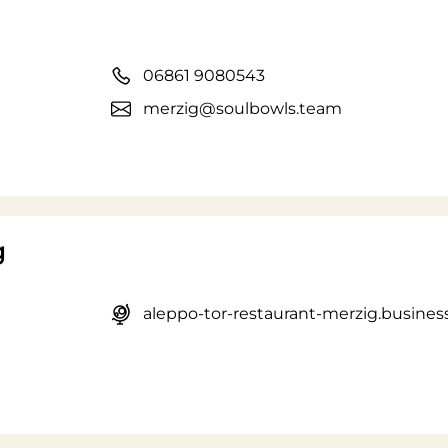
06861 9080543
merzig@soulbowls.team
g
aleppo-tor-restaurant-merzig.business