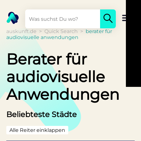
auskunft.de
>
Quick Search
>
berater für
audiovisuelle anwendungen
Berater für
audiovisuelle
Anwendungen
Beliebteste Städte
Alle Reiter einklappen