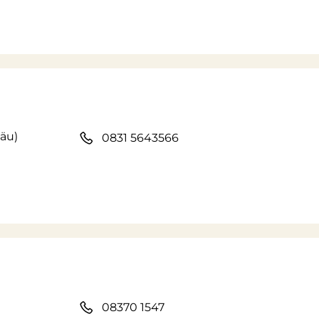
äu)
0831 5643566
08370 1547