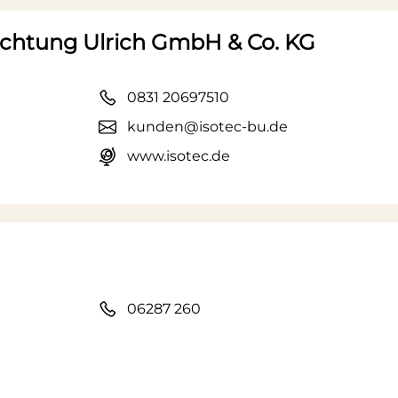
chtung Ulrich GmbH & Co. KG
0831 20697510
kunden@isotec-bu.de
www.isotec.de
06287 260