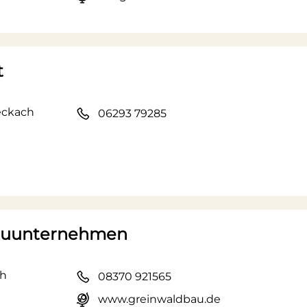
t
eckach
06293 79285
Bauunternehmen
ch
08370 921565
www.greinwaldbau.de