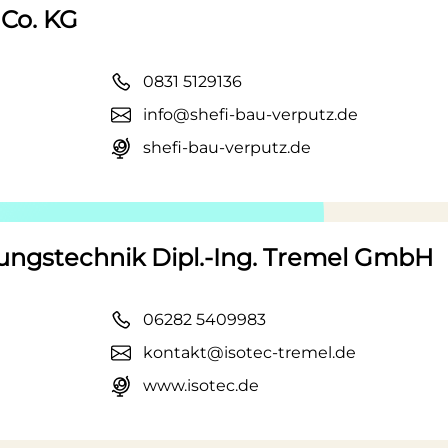
Co. KG
0831 5129136
info@shefi-bau-verputz.de
shefi-bau-verputz.de
ungstechnik Dipl.-Ing. Tremel GmbH
06282 5409983
kontakt@isotec-tremel.de
www.isotec.de