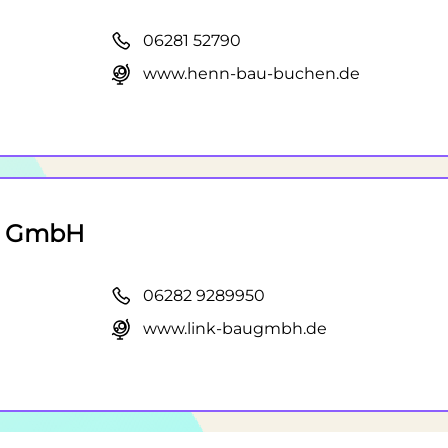
06281 52790
www.henn-bau-buchen.de
au GmbH
06282 9289950
www.link-baugmbh.de