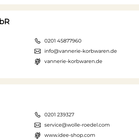
GbR
0201 45877960
info@vannerie-korbwaren.de
vannerie-korbwaren.de
0201 239327
service@wolle-roedel.com
www.idee-shop.com