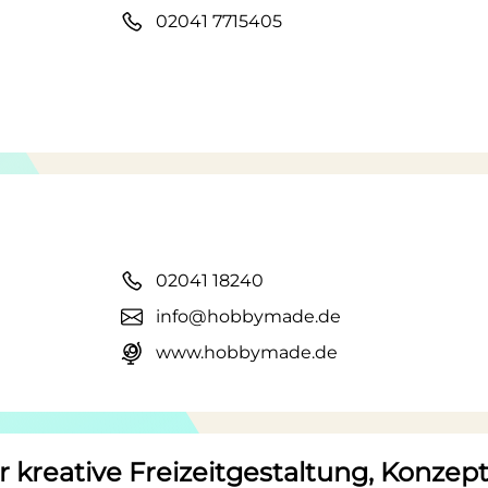
02041 7715405
02041 18240
info@hobbymade.de
www.hobbymade.de
 kreative Freizeitgestaltung, Konze