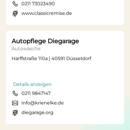
0211 73023490
www.classicremise.de
Autopflege Diegarage
Autowäsche
Harffstraße 110a | 40591 Düsseldorf
Details anzeigen
0211 9847147
info@krienelke.de
diegarage.org