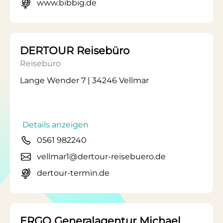
www.bibbig.de
DERTOUR Reisebüro
Reisebüro
Lange Wender 7 | 34246 Vellmar
Details anzeigen
0561 982240
vellmar1@dertour-reisebuero.de
dertour-termin.de
ERGO Generalagentur Michael