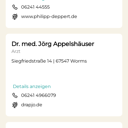
06241 44555
www.philipp-deppert.de
Dr. med. Jörg Appelshäuser
Arzt
Siegfriedstraße 14 | 67547 Worms
Details anzeigen
06241 4966079
drapjo.de