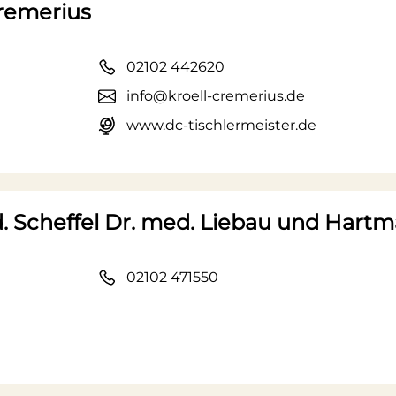
remerius
02102 442620
info@kroell-cremerius.de
www.dc-tischlermeister.de
. Scheffel Dr. med. Liebau und Hart
02102 471550