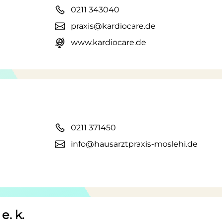
0211 343040
praxis@kardiocare.de
www.kardiocare.de
0211 371450
info@hausarztpraxis-moslehi.de
e. k.