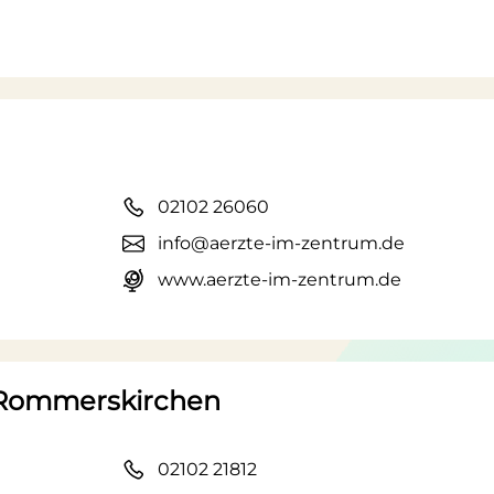
02102 26060
info@aerzte-im-zentrum.de
www.aerzte-im-zentrum.de
tz-Rommerskirchen
02102 21812