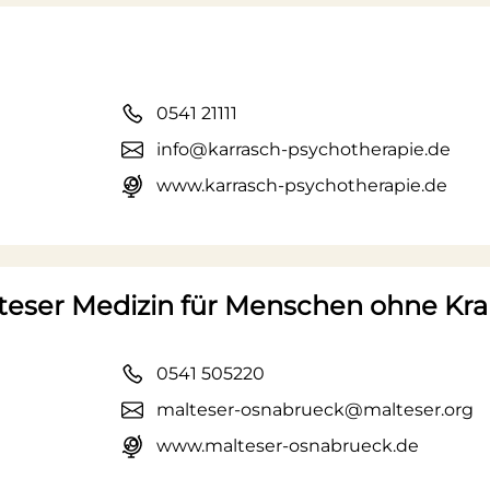
0541 21111
info@karrasch-psychotherapie.de
www.karrasch-psychotherapie.de
Malteser Medizin für Menschen ohne K
0541 505220
malteser-osnabrueck@malteser.org
www.malteser-osnabrueck.de