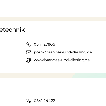
etechnik
0541 27806
post@brandes-und-diesing.de
www.brandes-und-diesing.de
0541 24422