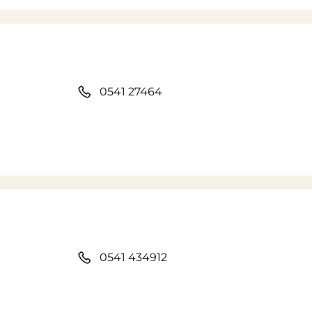
0541 27464
0541 434912