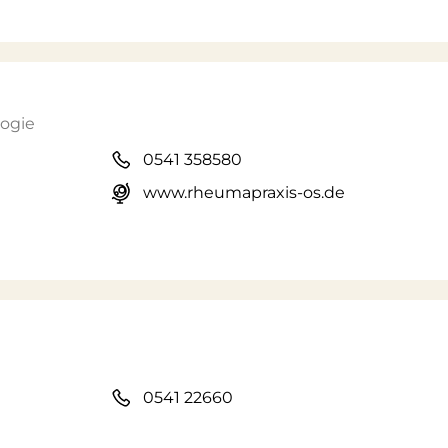
logie
0541 358580
www.rheumapraxis-os.de
0541 22660