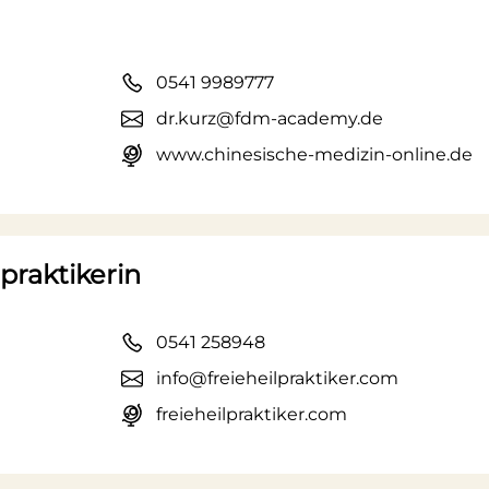
0541 9989777
dr.kurz@fdm-academy.de
www.chinesische-medizin-online.de
praktikerin
0541 258948
info@freieheilpraktiker.com
freieheilpraktiker.com