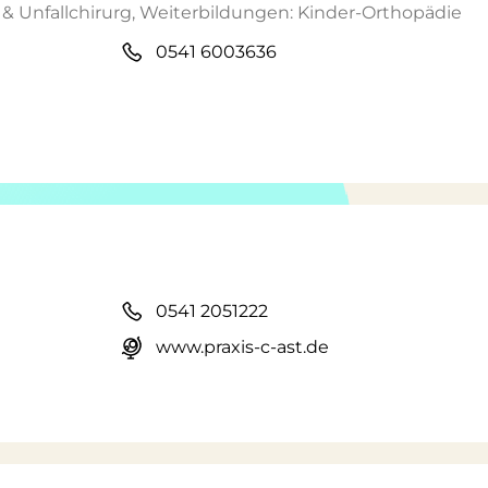
& Unfallchirurg, Weiterbildungen: Kinder-Orthopädie
0541 6003636
0541 2051222
www.praxis-c-ast.de