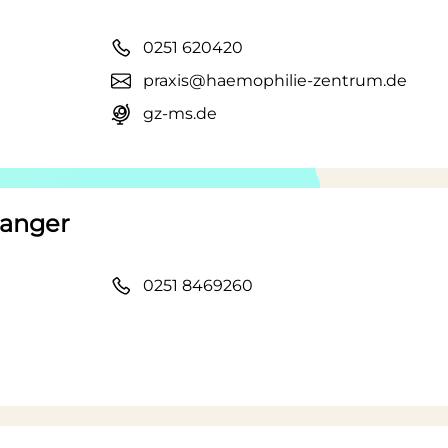
0251 620420
praxis@haemophilie-zentrum.de
gz-ms.de
Langer
0251 8469260