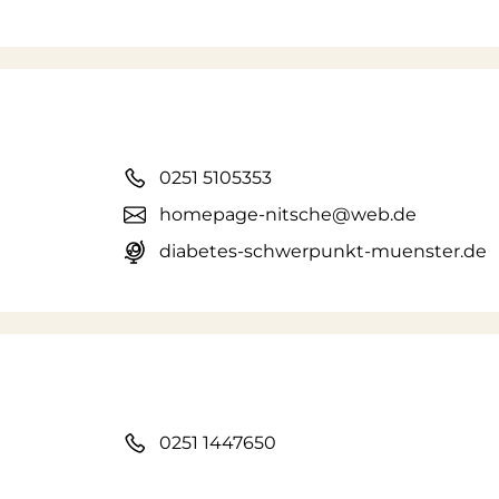
0251 5105353
homepage-nitsche@web.de
diabetes-schwerpunkt-muenster.de
0251 1447650