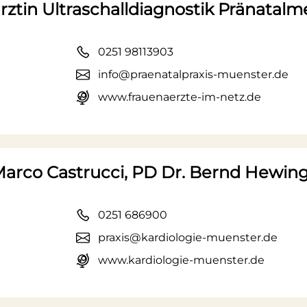
ztin Ultraschalldiagnostik Pränatalm
0251 98113903
info@praenatalpraxis-muenster.de
www.frauenaerzte-im-netz.de
 Marco Castrucci, PD Dr. Bernd Hewin
0251 686900
praxis@kardiologie-muenster.de
www.kardiologie-muenster.de