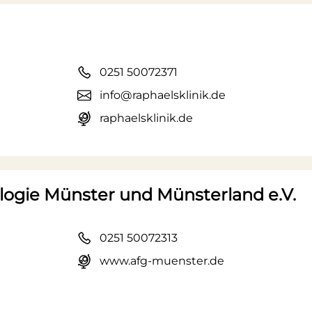
0251 50072371
info@raphaelsklinik.de
raphaelsklinik.de
ologie Münster und Münsterland e.V.
0251 50072313
www.afg-muenster.de