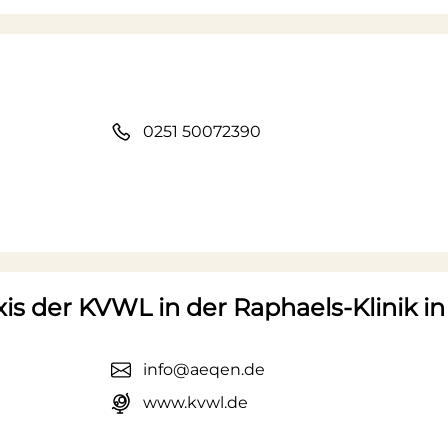
0251 50072390
xis der KVWL in der Raphaels-Klinik i
info@aeqen.de
www.kvwl.de